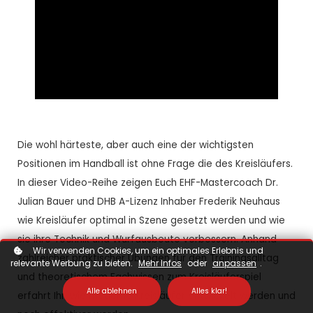
Die wohl härteste, aber auch eine der wichtigsten
Positionen im Handball ist ohne Frage die des Kreisläufers.
In dieser Video-Reihe zeigen Euch EHF-Mastercoach Dr.
Julian Bauer und DHB A-Lizenz Inhaber Frederik Neuhaus
wie Kreisläufer optimal in Szene gesetzt werden und wie
sie ihre Technik und Wurfausbeute verbessern. Anhand
Wir verwenden Cookies, um ein optimales Erlebnis und
zahlreicher praktischer Übungen für den Trainingsalltag
relevante Werbung zu bieten.
Mehr Infos
oder
anpassen
.
und theoretischem Fachwissen zum Kreisläuferspiel
Alle ablehnen
Alles klar!
erfahrt Ihr, wie moderne Kreisläufer entwickelt werden und