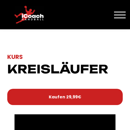
Über Uns
Kontakt
Login
KURS
KREIS­LÄUFER
Kaufen
29,99€