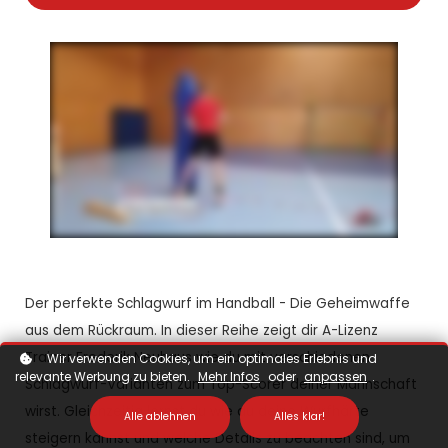
Der perfekte Schlagwurf im Handball - Die Geheimwaffe
aus dem Rückraum. In dieser Reihe zeigt dir A-Lizenz
Trainer Frederik Neuhaus wie du mit verschiedenen
Wir verwenden Cookies, um ein optimales Erlebnis und
relevante Werbung zu bieten.
Mehr Infos
oder
anpassen
.
Schlagwurf-Varianten zum Top-Scorer deiner Mannschaft
wirst. Gleichzeitig lernst du wie du deine Wurfhärte
Alle ablehnen
Alles klar!
steigern kannst und welche Details zu beachten sind, um