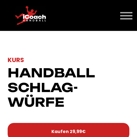
Über Uns
Kontakt
Login
KURS
HANDBALL
SCHLAG­
WÜRFE
Kaufen
29,99€